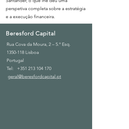
Santander, o que lhe deu uma
perspetiva completa sobre a estratégia
e a execução financeira.
Beresford Capital
Rua Cova da Moura, 2 – 5.º Esq.
1350-118
Lisboa
Portugal
Tel:
+351 213 104 170
geral@beresfordcapital.pt